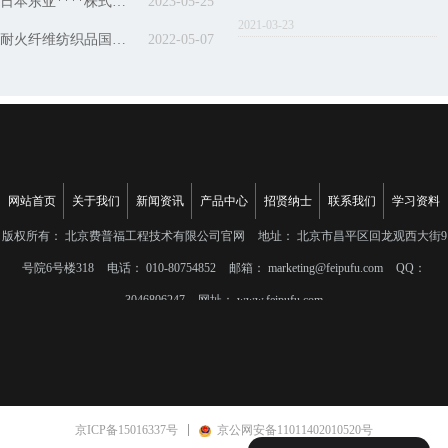
日本东亚****株式会社访问费普福工厂
2023-05-25
2021-03-23
耐火纤维纺织品国外定货热情不减
2022-05-07
网站首页
关于我们
新闻资讯
产品中心
招贤纳士
联系我们
学习资料
版权所有：
北京费普福工程技术有限公司官网
地址：
北京市昌平区回龙观西大街9
号院6号楼318
电话：
010-80754852
邮箱：
marketing@feipufu.com
QQ：
3046806247
网址：
www.feipufu.com
京ICP备15016337号
京公网安备11011402010520号