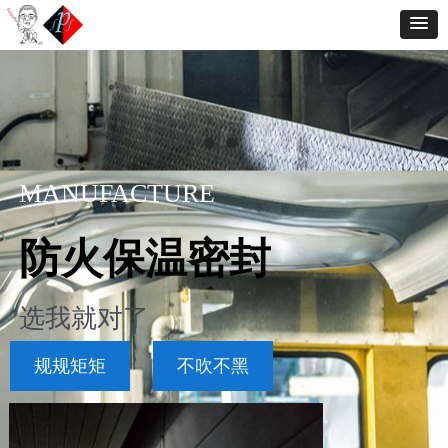
做防火就是做良心，做保温就是做功
德
MANUFACTURE
每一根耐火纤维都源自高温熔炉的历
练
防火保温密封
选我就对了
认认真真
老老实实
规规矩矩
不吹不黑
产品
ꀁ
끠
搜索