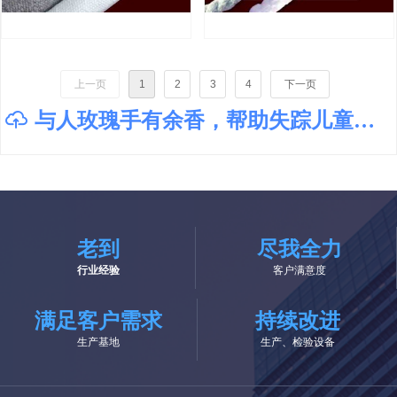
陶瓷纤维布（Ceramic Fiber Cloth）
陶瓷纤维扭绳（Ceramic Fiber twisted
rope）
上一页
1
2
3
4
下一页
与人玫瑰手有余香，帮助失踪儿童回家
ꁶ
老到
尽我全力
行业经验
客户满意度
满足客户需求
持续改进
生产基地
生产、检验设备