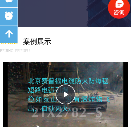
뀥
녕
CASE
案例展示
BEIJING FEIPUFU
Play
Video