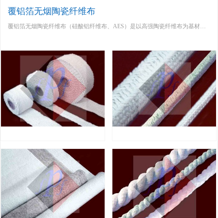
覆铝箔无烟陶瓷纤维布
，经纺纱、织造而成。分类温度1430℃，工作温度1350℃。
造而成。完全不依赖玻璃丝、不锈钢丝的增强，纯粹使用陶瓷纤维纺纱、多次扭制而成，
覆铝箔无烟陶瓷纤维布（硅酸铝纤维布、AES）是以高强陶瓷纤维布为基材，经过数小时的烧结处理后，在单面或者双面贴覆上加厚铝箔，这样的覆铝箔无烟陶瓷纤维布具有隔热、放热辐射等效果。
陶瓷纤维带（Ceramic Fiber Tape ）
陶瓷纤维盘根（Ceramic Fiber Braided
rope ）