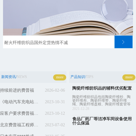
ꁕ
耐火纤维纺织品国外定货热情不减
新闻资讯/
NEWS
产品知识/
TIPS
more
more
陶瓷纤维纺织品的辅料优劣配置
持续前进的费普福
2026-02-06
陶瓷纤维纺织品​包括陶瓷纤维纱、陶
瓷纤维布、陶瓷纤维带、陶瓷纤维
《电动汽车充电站防火设计标准》第一次研讨会在青岛举行
2023-10-31
绳、陶瓷纤维盘根、陶瓷纤维套管等
等。
2021-12-28
应客户要求费普福玻璃纤维纺织品再做RoHS检测
2023-10-12
食品厂药厂等洁净车间设备使用
什么保温
北京费普福工程师参加《电动汽车充电站防火设计标准》编制组成立暨第一次工作会议
2023-07-02