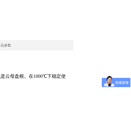
产品参数
就是云母盘根。在
1000
℃下稳定使