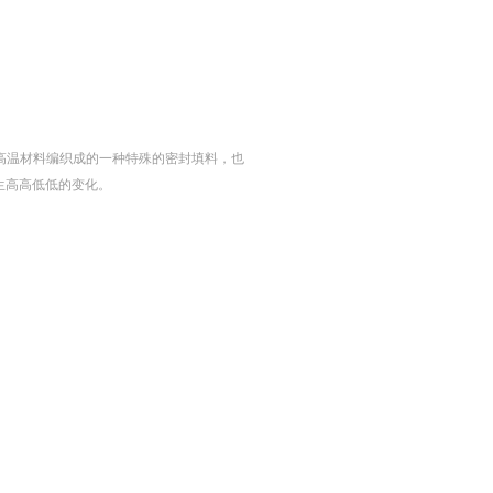
高温材料编织成的一种特殊的密封填料，也
发生高高低低的变化。