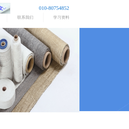
010-80754852
文
ꀅ
联系我们
学习资料