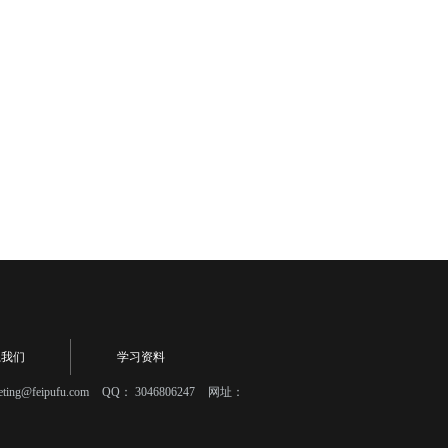
系我们
学习资料
eting@feipufu.com
QQ：
3046806247
网址：